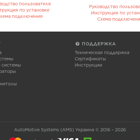
водство пользователя
Руководство пользов
трукция по установке
Инструкция по устан
хема подключения
Схема подключен
Г
ПОДДЕРЖКА
а
Техническая поддержка
стемы
Сертификаты
 системы
Инструкции
раторы
гнитолы
AutoMotive Systems (AMS) Украина © 2016 – 2026