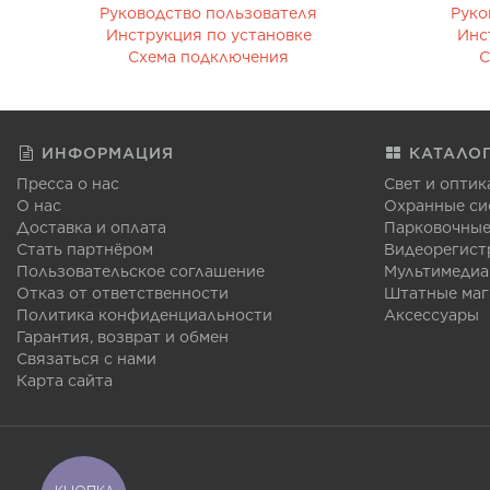
Руководство пользователя
Руко
Инструкция по установке
Инс
Схема подключения
С
ИНФОРМАЦИЯ
КАТАЛО
Пресса о нас
Свет и оптик
О нас
Охранные си
Доставка и оплата
Парковочные
Стать партнёром
Видеорегист
Пользовательское соглашение
Мультимедиа
Отказ от ответственности
Штатные ма
Политика конфиденциальности
Аксессуары
Гарантия, возврат и обмен
Связаться с нами
Карта сайта