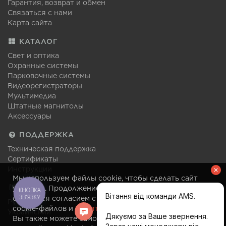
Гарантия, возврат и обмен
Связаться с нами
Карта сайта
КАТАЛОГ
Свет и оптика
Охранные системы
Парковочные системы
Видеорегистраторы
Мультимедиа
Штатные магнитолы
Аксессуары
ПОДДЕРЖКА
Техническая поддержка
Сертификаты
Инструкции
Мы используем файлы cookie, чтобы сделать сайт
ЯЗЫК
удобным. Продолжение посещения сайта
КНОПКА
ЗВ'ЯЗКУ
считается согласием с правилами использования
Русский
cookie-файлов и
Политикой конфиденциальности
.
Украинский
Вы также можете самостоятельно изменить