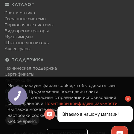
КАТАЛОГ
Свет и оптика
Охранные системы
Парковочные системы
Видеорегистраторы
Мультимедиа
Штатные магнитолы
Аксессуары
ПОДДЕРЖКА
Техническая поддержка
Сертификаты
Инструкции
Мы используем файлы cookie, чтобы сделать сайт
ЯЗЫК
удобным. Продолжение посещения сайта
считается согласием с правилами использования
Русский
cookie-файлов и
Политикой конфиденциальности
.
Украинский
Вы также можете самостоятельно изменить
настройки cookie-файлов в своем браузере в
любое время.
AutoMotive Systems (AMS) Украина © 2016 – 2026