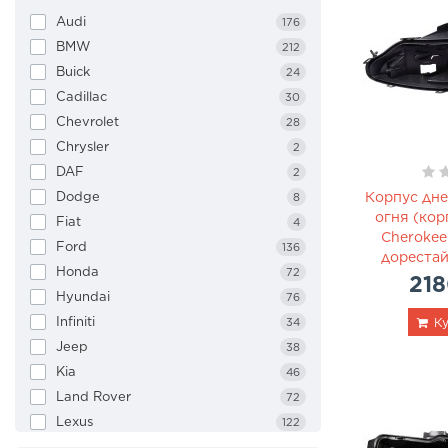
Audi
176
BMW
212
Buick
24
Cadillac
30
Chevrolet
28
Chrysler
2
DAF
2
Dodge
Корпус дне
8
огня (кор
Fiat
4
Cherokee
Ford
136
дорестай
Honda
72
218
Hyundai
76
Infiniti
34
Ку
Jeep
38
Kia
46
Land Rover
72
Lexus
122
Lincoln
8