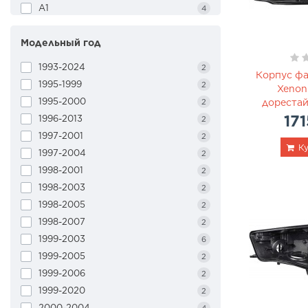
A1
4
A3
16
Модельный год
A4
20
A5
24
1993-2024
2
Корпус фа
A6
26
1995-1999
2
Xenon
A7
10
1995-2000
2
дорестай
A8
18
171
1996-2013
2
Accent
8
1997-2001
2
Accord
6
Ку
1997-2004
2
Accord (EUR)
6
1998-2001
2
Accord (USA)
16
1998-2003
2
Altima
16
1998-2005
2
Arteon
6
1998-2007
2
Astra J
2
1999-2003
6
ASX
4
1999-2005
2
Atlas
4
1999-2006
2
ATS
4
1999-2020
2
Aveo
2
2000-2004