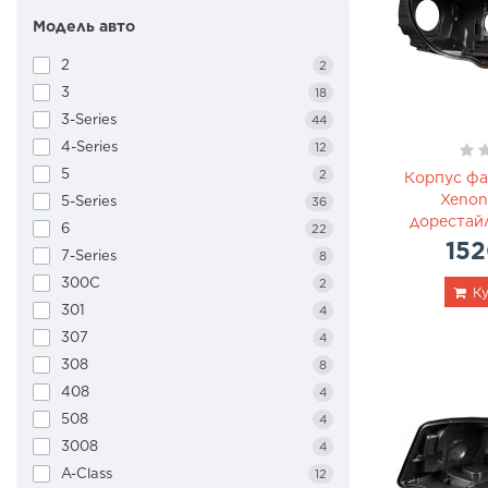
Модель авто
MAN
4
Mazda
66
2
2
Mercedes-Benz
222
3
18
Mini Cooper
6
3-Series
44
Mitsubishi
36
4-Series
12
Nissan
88
5
2
Корпус фа
Opel
26
Xenon
5-Series
36
Peugeot
28
дорестай
6
22
Porsche
38
152
7-Series
8
Renault
18
300C
2
Ку
Skoda
42
301
4
Subaru
18
307
4
Suzuki
4
308
8
Tesla
24
408
4
Toyota
150
508
4
Volkswagen
158
3008
4
Volvo
56
A-Class
12