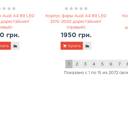
 Audi A4 B9 LED
Корпус фары Audi A4 B9 LED
Ко
 дорестайлинг
2015-2020 дорестайлинг
левый)
(правый)
д
0 грн.
1950 грн.
пить
Купить
1
2
3
4
5
6
7
Показано с 1 по 15 из 2072 (вс