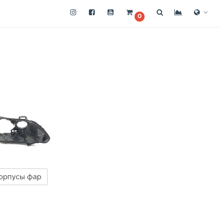
0
орпусы фар