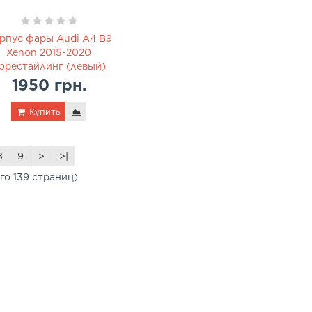
рпус фары Audi A4 B9
Xenon 2015-2020
орестайлинг (левый)
1950 грн.
Купить
8
9
>
>|
его 139 страниц)