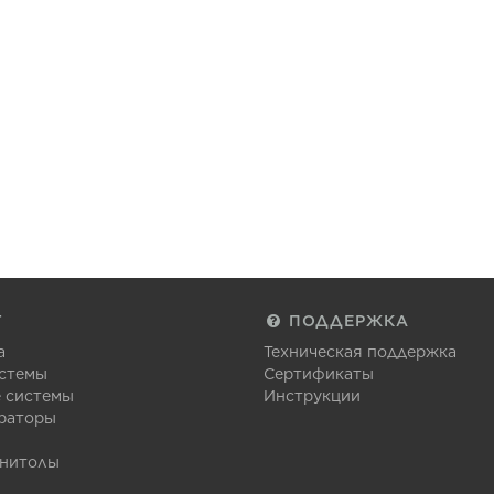
Г
ПОДДЕРЖКА
а
Техническая поддержка
стемы
Сертификаты
 системы
Инструкции
раторы
гнитолы