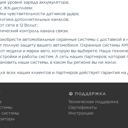
ия уровня заряда аккумулятора;
 с ЖК-дисплеем;
ка чувствительности датчиков удара;
логика дополнительных каналов;
от сети в 12 Вольт;
ический контроль канала связи.
риобрести автомобильные охранные системы с доставкой в н
т полную защиту вашего автомобиля. Охранные системы AM
от модели и марки авто, которую вы выберете. Наша технич
стройки и работы систем. А сеть наших партнеров, которая
ановить наши системы, в каком бы регионе вы ни жили.
для всех наших клиентов и партнеров действует гарантия на
Г
ПОДДЕРЖКА
а
Техническая поддержка
стемы
Сертификаты
 системы
Инструкции
раторы