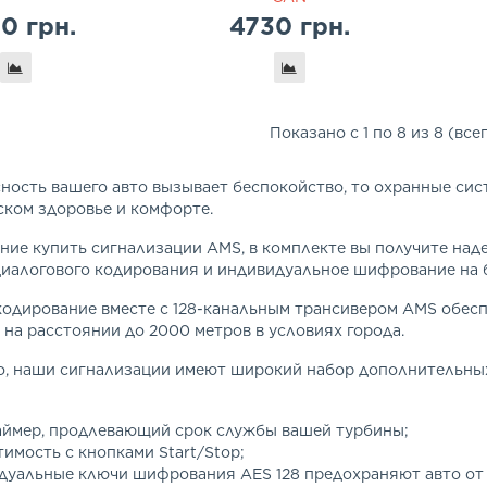
0 грн.
4730 грн.
Показано с 1 по 8 из 8 (все
ность вашего авто вызывает беспокойство, то охранные сис
ском здоровье и комфорте.
ие купить сигнализации AMS, в комплекте вы получите над
иалогового кодирования и индивидуальное шифрование на б
кодирование вместе с 128-канальным трансивером AMS обес
на расстоянии до 2000 метров в условиях города.
о, наши сигнализации имеют широкий набор дополнительных
аймер, продлевающий срок службы вашей турбины;
имость с кнопками Start/Stop;
дуальные ключи шифрования AES 128 предохраняют авто от 