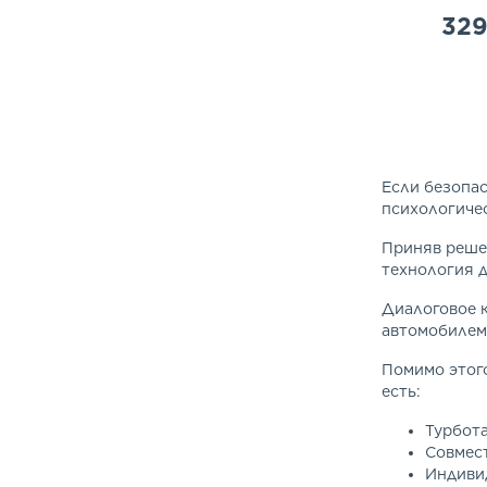
329
Если безопас
психологиче
Приняв решен
технология д
Диалоговое 
автомобилем 
Помимо этог
есть:
Турбот
Совмест
Индиви