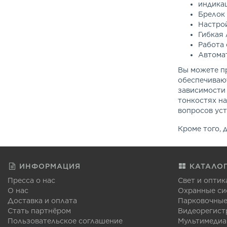
индикац
Брелок
Настрой
Гибкая 
Работа 
Автомат
Вы можете п
обеспечиваю
зависимости 
тонкостях на
вопросов уст
Кроме того, 
ИНФОРМАЦИЯ
КАТАЛО
Пресса о нас
Свет и оптик
О нас
Охранные си
Доставка и оплата
Парковочные
Стать партнёром
Видеорегист
Пользовательское соглашение
Мультимедиа