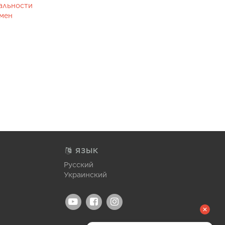
альности
бмен
ЯЗЫК
Русский
Украинский