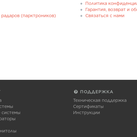
Политика конфиденци
Гарантия, возврат и о
 радаров (парктроников)
Связаться с нами
Г
ПОДДЕРЖКА
а
Техническая поддержка
стемы
Сертификаты
 системы
Инструкции
раторы
гнитолы