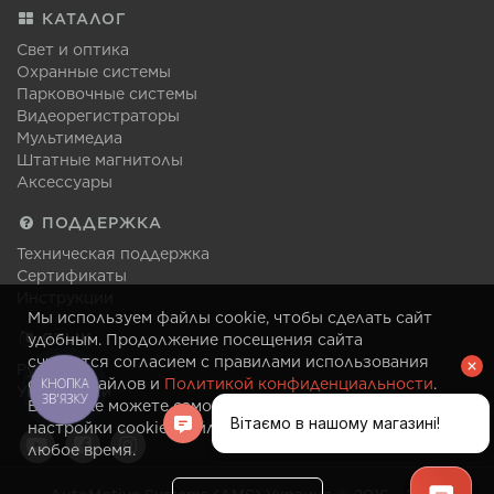
КАТАЛОГ
Свет и оптика
Охранные системы
Парковочные системы
Видеорегистраторы
Мультимедиа
Штатные магнитолы
Аксессуары
ПОДДЕРЖКА
Техническая поддержка
Сертификаты
Инструкции
Мы используем файлы cookie, чтобы сделать сайт
ЯЗЫК
удобным. Продолжение посещения сайта
считается согласием с правилами использования
Русский
cookie-файлов и
Политикой конфиденциальности
.
КНОПКА
Украинский
ЗВ'ЯЗКУ
Вы также можете самостоятельно изменить
настройки cookie-файлов в своем браузере в
любое время.