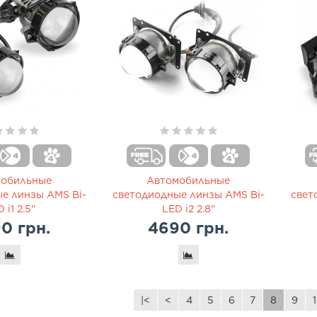
мобильные
Автомобильные
е линзы AMS Bi-
светодиодные линзы AMS Bi-
свет
 i1 2.5"
LED i2 2.8"
0 грн.
4690 грн.
|<
<
4
5
6
7
8
9