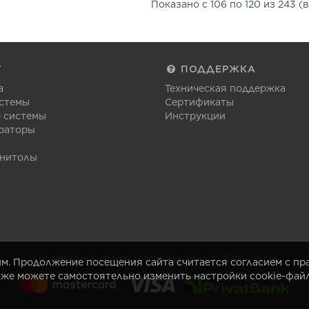
Показано с 106 по 120 из 243 (в
Г
ПОДДЕРЖКА
а
Техническая поддержка
стемы
Сертификаты
 системы
Инструкции
раторы
гнитолы
AutoMotive Systems (AMS) Украина © 2016 – 2026
ым. Продолжение посещения сайта считается согласием с п
акже можете самостоятельно изменить настройки cookie-файл