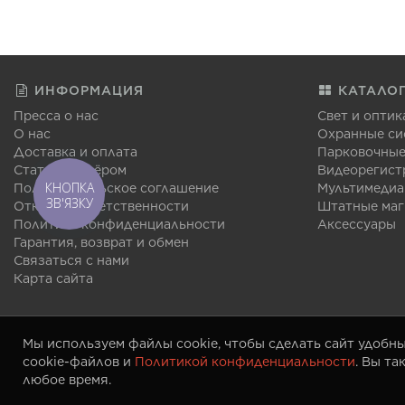
ИНФОРМАЦИЯ
КАТАЛО
Пресса о нас
Свет и оптик
О нас
Охранные си
Доставка и оплата
Парковочные
Стать партнёром
Видеорегист
КНОПКА
Пользовательское соглашение
Мультимедиа
ЗВ'ЯЗКУ
Отказ от ответственности
Штатные ма
Политика конфиденциальности
Аксессуары
Гарантия, возврат и обмен
Связаться с нами
Карта сайта
Мы используем файлы cookie, чтобы сделать сайт удобн
cookie-файлов и
Политикой конфиденциальности
. Вы т
любое время.