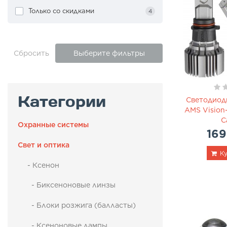
Только со cкидками
4
Сбросить
Выберите фильтры
Категории
Светодиод
AMS Vision
C
Охранные системы
169
Свет и оптика
Ку
- Ксенон
- Биксеноновые линзы
- Блоки розжига (балласты)
- Ксеноновые лампы