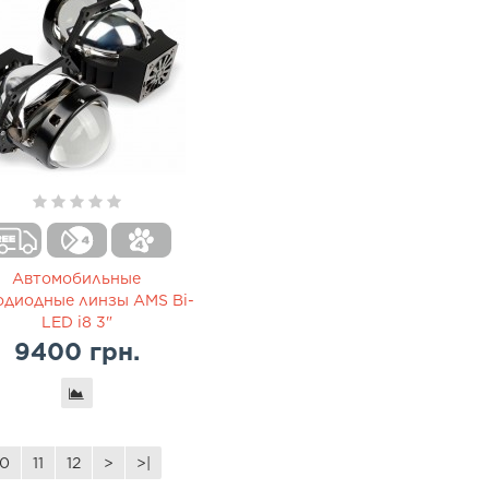
Автомобильные
одиодные линзы AMS Bi-
LED i8 3"
9400 грн.
10
11
12
>
>|