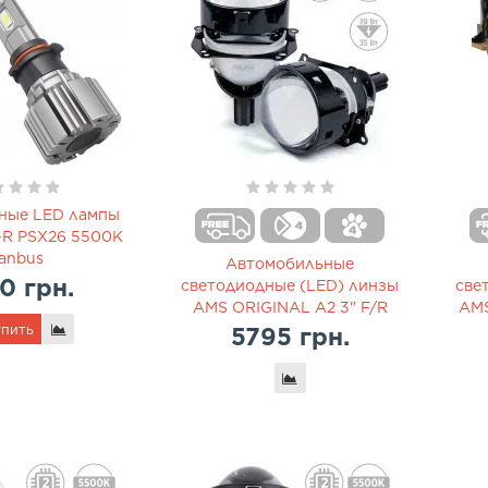
ные LED лампы
-R PSX26 5500K
anbus
Автомобильные
0 грн.
светодиодные (LED) линзы
све
AMS ORIGINAL A2 3" F/R
AMS
пить
5795 грн.