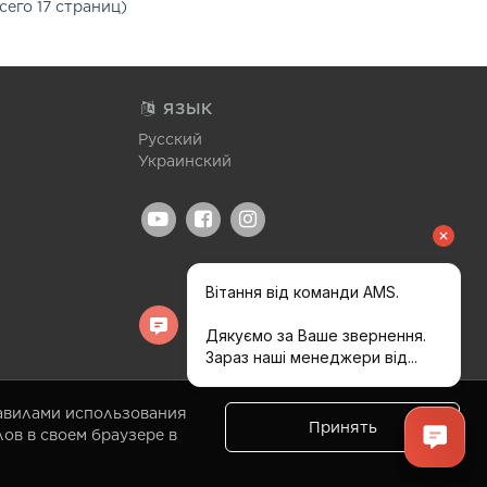
сего 17 страниц)
ЯЗЫК
Русский
Украинский
равилами использования
Принять
ов в своем браузере в