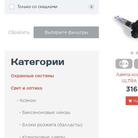
Только со cкидками
4
Сбросить
Выберите фильтры
Категории
Лампа кс
Охранные системы
ULTRA
316
Свет и оптика
- Ксенон
Ку
- Биксеноновые линзы
- Блоки розжига (балласты)
- Ксеноновые лампы