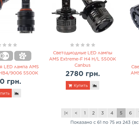
Светодиодные LED лампы
AMS Extreme-F H4 H/L 5500K
Canbus
я LED лампа AMS
Св
2780 грн.
 HB4/9006 5500K
AMS
0 грн.
Купить
пить
|<
<
1
2
3
4
5
6
Показано с 61 по 75 из 243 (вс