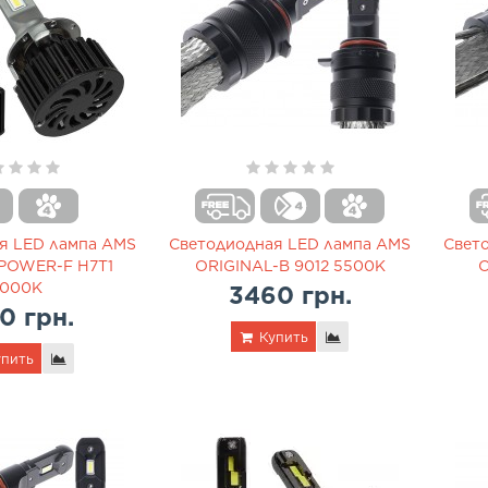
я LED лампа AMS
Светодиодная LED лампа AMS
Свет
POWER-F H7T1
ORIGINAL-B 9012 5500K
O
000K
3460 грн.
0 грн.
Купить
пить