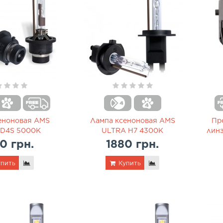
еноновая AMS
Лампа ксеноновая AMS
Пр
 D4S 5000K
ULTRA H7 4300K
линз
0 грн.
1880 грн.
пить
Купить