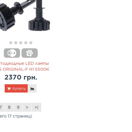
етодиодные LED лампы
 ORIGINAL-F H1 5500K
2370 грн.
Купить
7
8
9
>
>|
его 17 страниц)