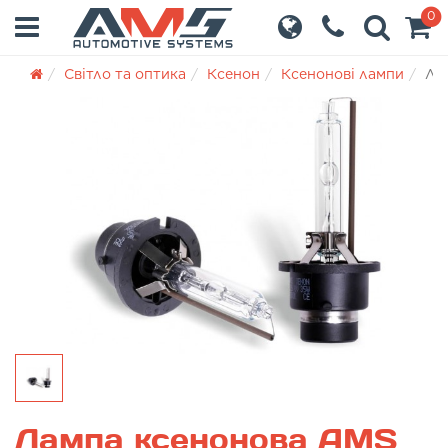
0
Світло та оптика
Ксенон
Ксенонові лампи
Ла
Лампа ксенонова AMS