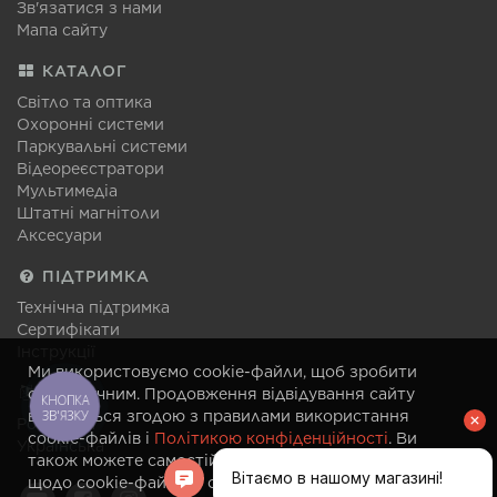
Зв'язатися з нами
Мапа сайту
КАТАЛОГ
Світло та оптика
Охоронні системи
Паркувальні системи
Відеореєстратори
Мультимедіа
Штатні магнітоли
Аксесуари
ПІДТРИМКА
Технічна підтримка
Сертифікати
Інструкції
Ми використовуємо cookie-файли, щоб зробити
МОВА
сайт зручним. Продовження відвідування сайту
КНОПКА
ЗВ'ЯЗКУ
вважається згодою з правилами використання
Російська
cookie-файлів і
Політикою конфіденційності
. Ви
Українська
також можете самостійно змінити налаштування
щодо cookie-файлів у своєму браузері в будь-який