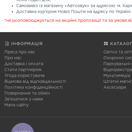
Самовивіз із магазину «Автозвук» за адресою: м. Хар
Доставка кур'єром Нової Пошти на адресу по Україні.
*не розповсюджується на акційні пропозиції та за умови в
ІНФОРМАЦІЯ
КАТАЛО
Преса про нас
Світло та оп
Про нас
Охоронні си
Доставка і оплата
Паркувальні
Стати партнером
Відеореєстр
Угода користувача
Мультимедіа
Відмова від відповідальності
Штатні магні
Політика конфіденційності
Аксесуари
Повернення та обмін
Зв'язатися з нами
Мапа сайту