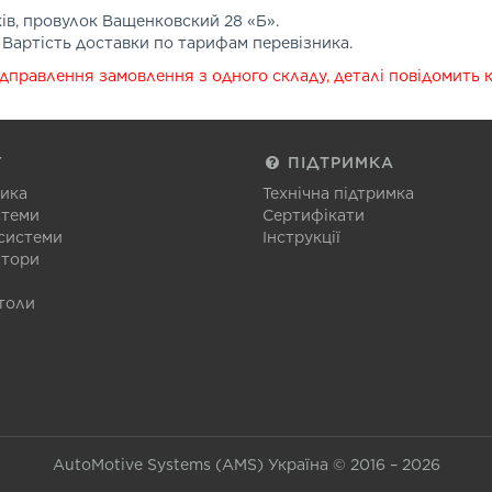
ків, провулок Ващенковский 28 «Б».
 Вартість доставки по тарифам перевізника.
ідправлення замовлення з одного складу, деталі повідомить 
Г
ПІДТРИМКА
тика
Технічна підтримка
стеми
Сертифікати
 системи
Інструкції
атори
толи
AutoMotive Systems (AMS) Україна © 2016 – 2026