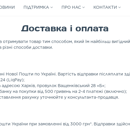
ОВИНИ
ПІДТРИМКА
ПРО НАС
КОНТАКТИ
Доставка і оплата
а отримувати товар тим способом, який їм найбільш вигідний
 різні способи доставки.
ні Нової Пошти по Україні. Вартість відправки післяплати з
24 (LiqPay);
а адресою Харків, провулок Ващенківський 28 «Б»;
анку на покупки від 500 гривень на 2-4 платежі (включно);
иставлення рахунку уточнюйте у консультанта-продавця.
ошти України при замовленні від 3000 грн*. Відправки здій