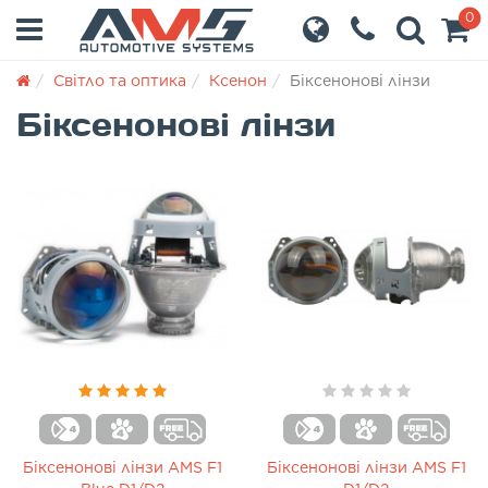
0
Світло та оптика
Ксенон
Біксенонові лінзи
Біксенонові лінзи
Біксенонові лінзи AMS F1
Біксенонові лінзи AMS F1