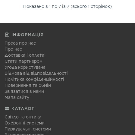
Показано з 1 по 7 із 7 (всього 1 сторінок)
ІНФОРМАЦІЯ
Преса про нас
Про нас
Доставка і оплата
Стати партнером
Угода користувача
Відмова від відповідальності
Політика конфіденційності
Повернення та обмін
Зв'язатися з нами
Мапа сайту
КАТАЛОГ
Світло та оптика
Охоронні системи
Паркувальні системи