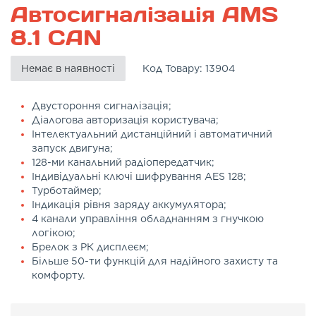
Автосигналізація AMS
8.1 CAN
Немає в наявності
Код Товару:
13904
Двустороння сигналізація;
Діалогова авторизація користувача;
Інтелектуальний дистанційний і автоматичний
запуск двигуна;
128-ми канальний радіопередатчик;
Індивідуальні ключі шифрування AES 128;
Турботаймер;
Індикація рівня заряду аккумулятора;
4 канали управління обладнанням з гнучкою
логікою;
Брелок з РК дисплеєм;
Більше 50-ти функцій для надійного захисту та
комфорту.