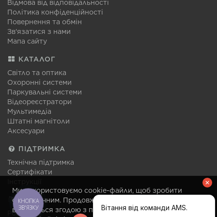
Відмова від відповідальності
Політика конфіденційності
Повернення та обмін
Зв'язатися з нами
Мапа сайту
КАТАЛОГ
Світло та оптика
Охоронні системи
Паркувальні системи
Відеореєстратори
Мультимедіа
Штатні магнітоли
Аксесуари
ПІДТРИМКА
Технічна підтримка
Сертифікати
Інструкції
Ми використовуємо cookie-файли, щоб зробити
МОВА
сайт зручним. Продовження відвідування сайту
КНОПКА
ЗВ'ЯЗКУ
вважається згодою з правилами використання
Російська