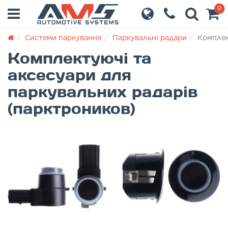
0
Системи паркування
Паркувальні радари
Комплек
Комплектуючі та
аксесуари для
паркувальних радарів
(парктроников)