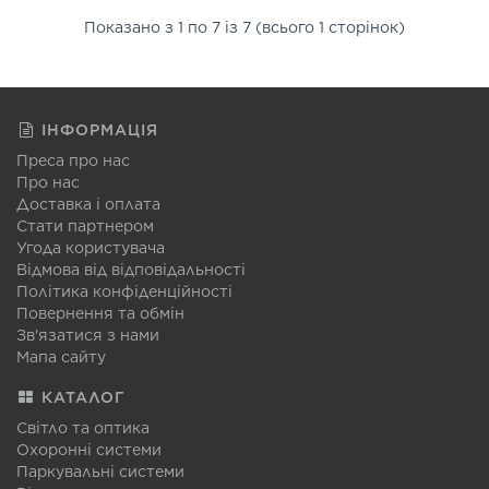
Показано з 1 по 7 із 7 (всього 1 сторінок)
ІНФОРМАЦІЯ
Преса про нас
Про нас
Доставка і оплата
Стати партнером
Угода користувача
Відмова від відповідальності
Політика конфіденційності
Повернення та обмін
Зв'язатися з нами
Мапа сайту
КАТАЛОГ
Світло та оптика
Охоронні системи
Паркувальні системи