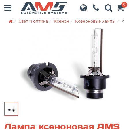
0
Свет и оптика
Ксенон
Ксеноновые лампы
Лам
Лампа ксеноновая AMS