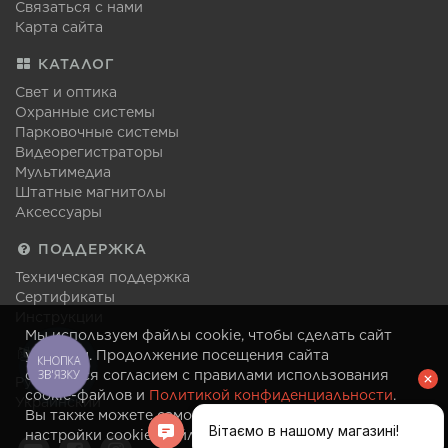
Связаться с нами
Карта сайта
КАТАЛОГ
Свет и оптика
Охранные системы
Парковочные системы
Видеорегистраторы
Мультимедиа
Штатные магнитолы
Аксессуары
ПОДДЕРЖКА
Техническая поддержка
Сертификаты
Инструкции
Мы используем файлы cookie, чтобы сделать сайт
ЯЗЫК
удобным. Продолжение посещения сайта
КНОПКА
ЗВ'ЯЗКУ
считается согласием с правилами использования
Русский
cookie-файлов и
Политикой конфиденциальности
.
Украинский
Вы также можете самостоятельно изменить
настройки cookie-файлов в своем браузере в