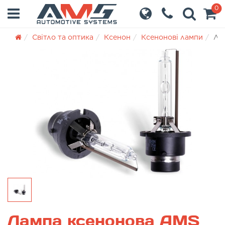
0
Світло та оптика
Ксенон
Ксенонові лампи
Ла
Лампа ксенонова AMS