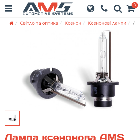
0
Світло та оптика
Ксенон
Ксенонові лампи
Ла
Лампа ксенонова AMS