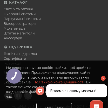
КАТАЛОГ
Світло та оптика
Охоронні системи
Паркувальні системи
Відеореєстратори
Мультимедіа
Штатні магнітоли
Аксесуари
ПІДТРИМКА
Технічна підтримка
Сертифікати
Інструкції
Ми використовуємо cookie-файли, щоб зробити
МОВА
сайт зручним. Продовження відвідування сайту
вважається згодою з правилами використання
Російська
cookie-файлів і
Політикою конфіденційності
. Ви
Українська
також можете самостійно змінити налаштування
щодо cookie-файлів у своєму браузері в будь-який
час.
AutoMotive Systems (AMS) Україна © 2016 – 2026