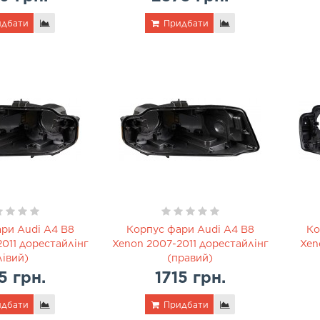
дбати
Придбати
ри Audi A4 B8
Корпус фари Audi A4 B8
Ко
011 дорестайлінг
Xenon 2007-2011 дорестайлінг
Xen
лівий)
(правий)
5 грн.
1715 грн.
дбати
Придбати