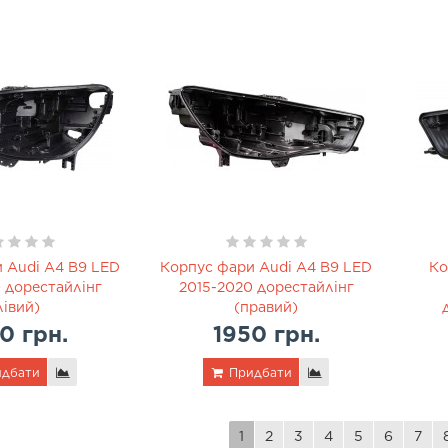
 Audi A4 B9 LED
Корпус фари Audi A4 B9 LED
Ко
 дорестайлінг
2015-2020 дорестайлінг
лівий)
(правий)
0 грн.
1950 грн.
дбати
Придбати
1
2
3
4
5
6
7