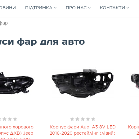
ОВИНИ
ПІДТРИМКА
ПРО НАС
КОНТАКТИ
фар
си фар для авто
нного хорового
Корпус фари Audi A3 8V LED
Корп
рпус ДХВ) Jeep
2016-2020 рестайлінг (лівий)
2