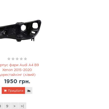
рпус фари Audi A4 B9
Xenon 2015-2020
дорестайлінг (лівий)
1950 грн.
Придбати
8
9
>
>|