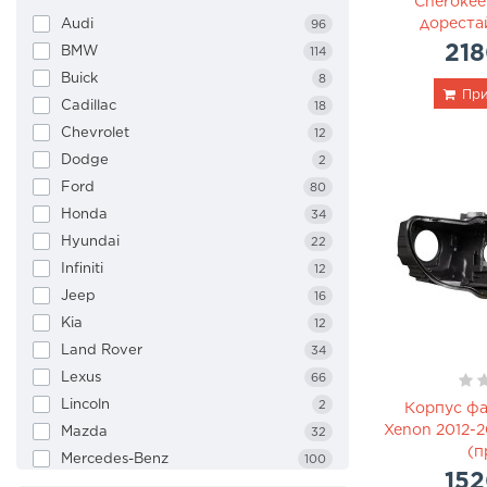
Cherokee
дорестай
Audi
96
218
BMW
114
Buick
8
При
Cadillac
18
Chevrolet
12
Dodge
2
Ford
80
Honda
34
Hyundai
22
Infiniti
12
Jeep
16
Kia
12
Land Rover
34
Lexus
66
Lincoln
2
Корпус фа
Xenon 2012-2
Mazda
32
(п
Mercedes-Benz
100
152
Mitsubishi
6