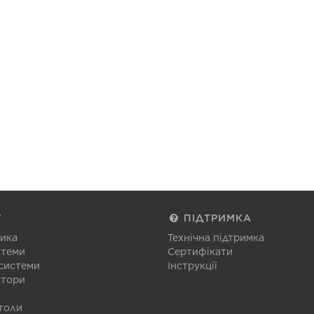
Г
ПІДТРИМКА
тика
Технічна підтримка
стеми
Сертифікати
 системи
Інструкції
атори
толи