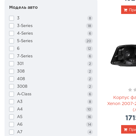
Модель авто
Nissan
40
При
Opel
12
3
8
Peugeot
8
3-Series
18
Porsche
18
4-Series
6
Skoda
14
5-Series
20
Tesla
12
6
12
Toyota
58
7-Series
6
Volkswagen
52
301
2
Volvo
16
308
2
408
2
3008
2
A-Class
6
Корпус фа
A3
8
Xenon 2007-2
A4
10
(
171
A5
16
A6
14
При
A7
4