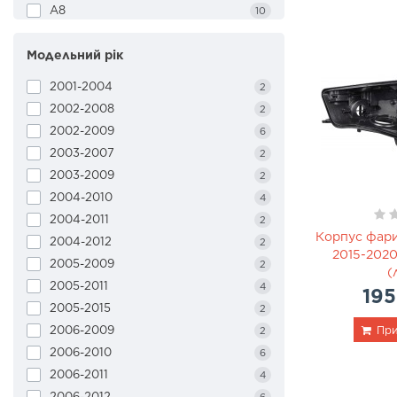
A8
10
Accord
4
Модельний рік
Accord (EUR)
2
Accord (USA)
8
2001-2004
2
Altima
10
2002-2008
2
Arteon
4
2002-2009
6
ATS
2
2003-2007
2
C-Class
18
2003-2009
2
Camry
6
2004-2010
4
Camry (EUR)
4
2004-2011
2
Camry (USA)
8
Корпус фари
2004-2012
2
Cayenne
2015-2020
8
2005-2009
2
(
Charger
2
2005-2011
4
195
Cherokee
6
2005-2015
2
Civic
8
2006-2009
При
2
CLA-Class
4
2006-2010
6
CLS-Class
10
2006-2011
4
Compass
6
2006-2012