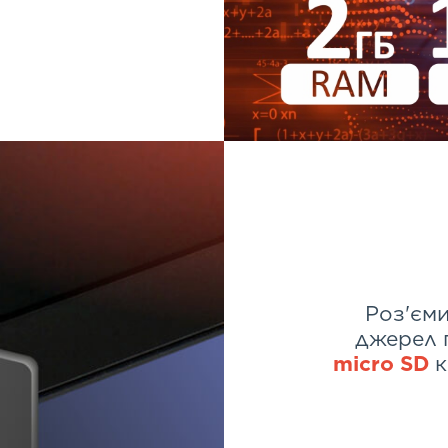
Роз'єми
джерел 
micro SD
к