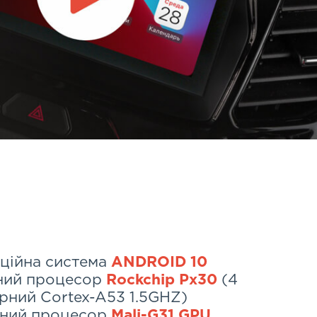
ційна система
ANDROID 10
ний процесор
Rockchip Px30
(4
рний Cortex-A53 1.5GHZ)
чний процесор
Mali-G31 GPU