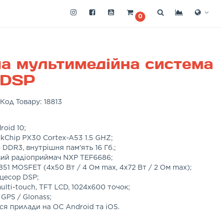
0
а мультимедійна система
 DSP
Код Товару:
18813
oid 10;
kChip PX30 Cortex-A53 1.5 GHZ;
 DDR3, внутрішня пам'ять 16 Гб.;
ий радіоприймач NXP TEF6686;
51 MOSFET (4х50 Вт / 4 Ом max, 4х72 Вт / 2 Oм max);
цесор DSP;
ulti-touch, TFT LCD, 1024x600 точок;
 GPS / Glonass;
ся прилади на ОС Android та iOS.