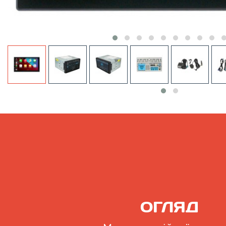
‹
ОГЛЯД