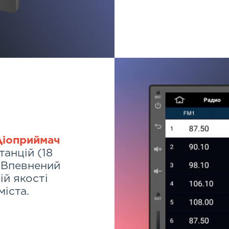
діоприймач
танцій (18
. Впевнений
ій якості
міста.