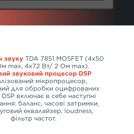
ч звуку
TDA 7851 MOSFET (4х50
Oм max, 4х72 Вт/ 2 Oм max).
ий звуковий процесор DSP
алізований мікропроцесор,
ний для обробки оцифрованих
. DSP включає в себе наступні
ння: баланс, часові затримки,
муговий еквалайзер, loudness,
фільтр частот.