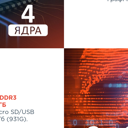
 DDR3
ГБ
icro SD/USB
Тб (931G).