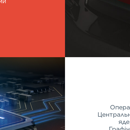
ми
Опера
Централь
яде
Графі