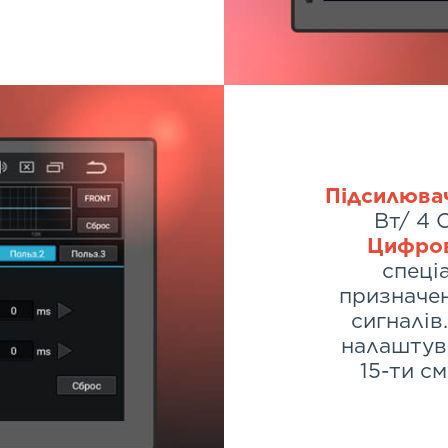
Підсилюва
Вт/ 4 
Цифров
спеці
призначе
сигналів
налаштува
15-ти с