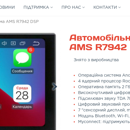
ОВИНИ
ПІДТРИМКА
ПРО НАС
КОНТАКТИ
ема AMS R7942 DSP
Автомобільн
AMS R7942
Знято з виробництва
Операційна система Andr
4 ядерний процесор Roc
Оперативна пам'ять 2 Гб
Високочутливий цифров
Підсилювач звуку TDA 78
Цифровий звуковий про
7 "сенсорний дисплей, m
Модуль Bluetooth, Wi-Fi,
Myconnect: підтримують