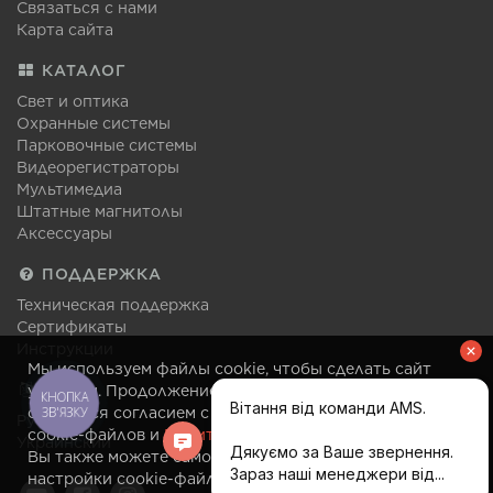
Связаться с нами
Карта сайта
КАТАЛОГ
Свет и оптика
Охранные системы
Парковочные системы
Видеорегистраторы
Мультимедиа
Штатные магнитолы
Аксессуары
ПОДДЕРЖКА
Техническая поддержка
Сертификаты
Инструкции
Мы используем файлы cookie, чтобы сделать сайт
ЯЗЫК
удобным. Продолжение посещения сайта
КНОПКА
ЗВ'ЯЗКУ
считается согласием с правилами использования
Русский
cookie-файлов и
Политикой конфиденциальности
.
Украинский
Вы также можете самостоятельно изменить
настройки cookie-файлов в своем браузере в