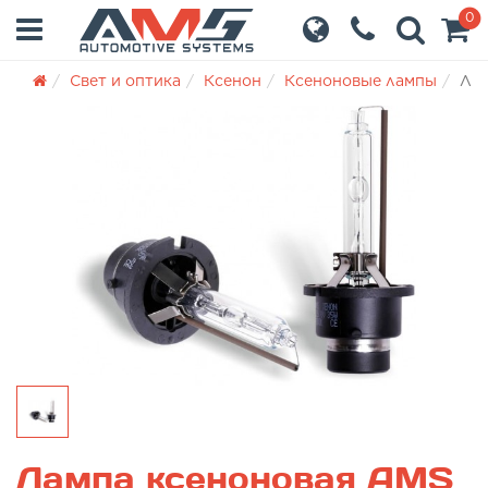
0
Свет и оптика
Ксенон
Ксеноновые лампы
Лам
Лампа ксеноновая AMS