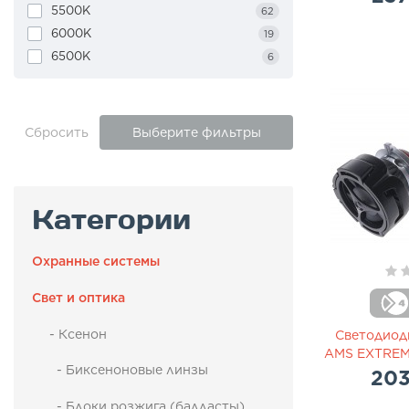
H16 (5202)
3
5500K
62
H27(881)
2
6000K
19
HB3 (9005)
14
6500K
6
HB4 (9006)
13
Сбросить
Выберите фильтры
Категории
Охранные системы
Свет и оптика
- Ксенон
Светодиод
AMS EXTREM
- Биксеноновые линзы
203
- Блоки розжига (балласты)