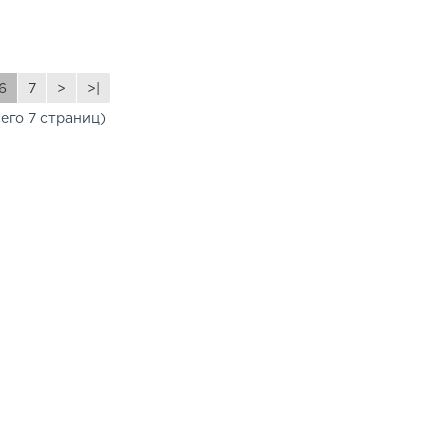
6
7
>
>|
сего 7 страниц)