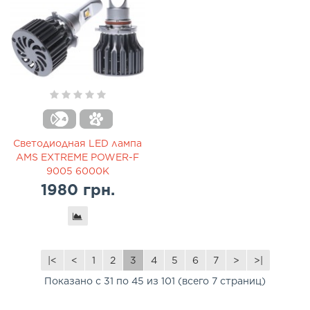
Светодиодная LED лампа
AMS EXTREME POWER-F
9005 6000K
1980 грн.
|<
<
1
2
3
4
5
6
7
>
>|
Показано с 31 по 45 из 101 (всего 7 страниц)