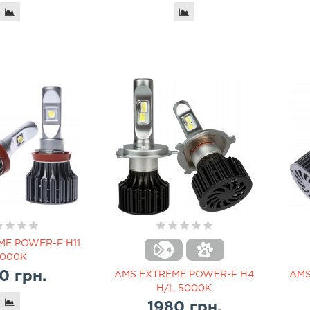
ME POWER-F H11
000K
0 грн.
AMS EXTREME POWER-F H4
AMS
H/L 5000K
1980 грн.