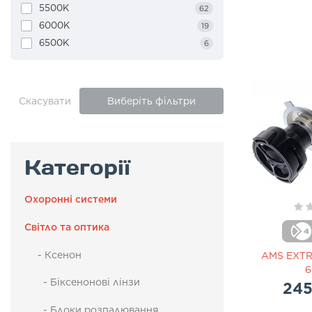
H16 (5202)
3
5500K
62
H27(881)
2
6000K
19
HB3 (9005)
14
6500K
6
HB4 (9006)
13
Скасувати
Виберіть фільтри
Категорії
Охоронні системи
Світло та оптика
- Ксенон
AMS EXTR
6
- Біксенонові лінзи
245
- Блоки розпалювання