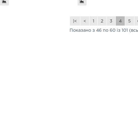
|<
<
1
2
3
4
5
Показано з 46 по 60 із 101 (вс