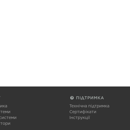
Г
ПІДТРИМКА
тика
Технічна підтримка
стеми
Сертифікати
 системи
Інструкції
атори