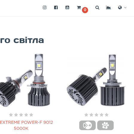
0
го світла
EXTREME POWER-F 9012
5000K