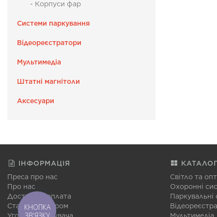
- Корпуси фар
Системи паркування
Відеореєстратори
Мультимедіа
Штатні магнітоли
Аксесуари
ІНФОРМАЦІЯ
КАТАЛО
Преса про нас
Світло та оп
Про нас
Охоронні си
Доставка і оплата
Паркувальні
Стати партнером
Відеореєстр
КНОПКА
ЗВ'ЯЗКУ
Угода користувача
Мультимедіа