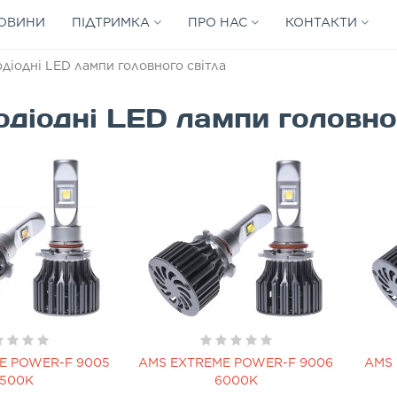
ОВИНИ
ПІДТРИМКА
ПРО НАС
КОНТАКТИ
одіодні LED лампи головного світла
одіодні LED лампи головно
E POWER-F 9005
AMS EXTREME POWER-F 9006
AMS 
500K
6000K