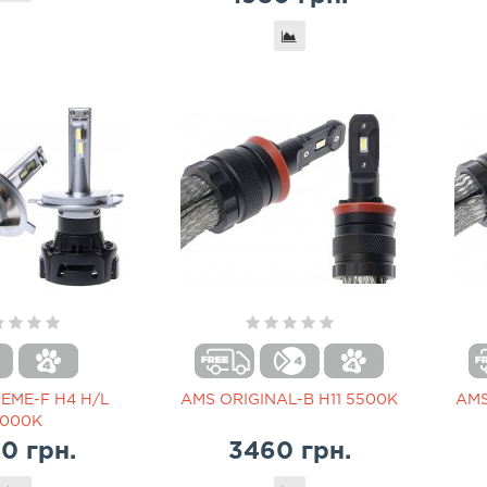
EME-F H4 H/L
AMS ORIGINAL-B H11 5500K
AMS
000K
0 грн.
3460 грн.