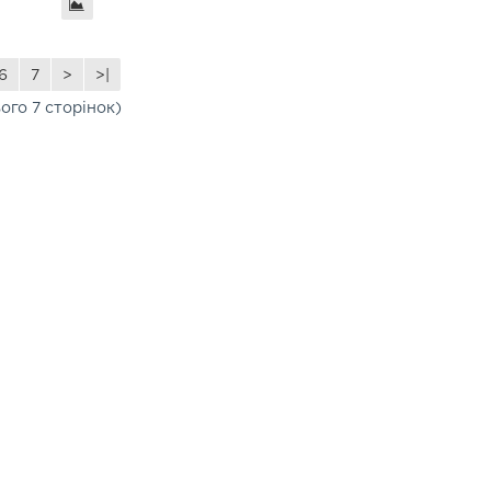
6
7
>
>|
ього 7 сторінок)