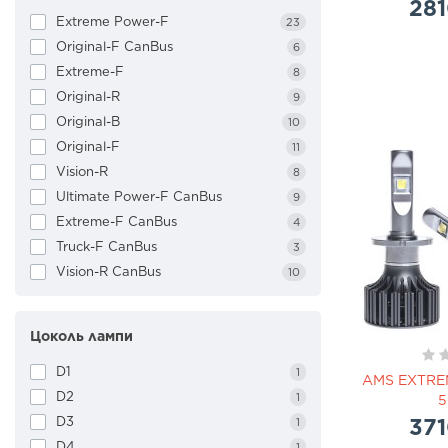
281
Extreme Power-F
23
Original-F CanBus
6
Extreme-F
8
Original-R
9
Original-B
10
Original-F
11
Vision-R
8
Ultimate Power-F CanBus
9
Extreme-F CanBus
4
Truck-F CanBus
3
Vision-R CanBus
10
Цоколь лампи
D1
1
AMS EXTRE
D2
1
5
D3
371
1
D4
1