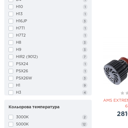
H10
1
H13
1
H16JP
3
H7T1
1
H7T2
1
H8
3
H9
3
HIR2 (9012)
7
PSX24
1
PSX26
1
PSX26W
3
H1
9
H3
4
H4
11
AMS EXTRE
6
Кольорова температура
H7
12
281
H11
15
3000K
2
H15
2
5000K
12