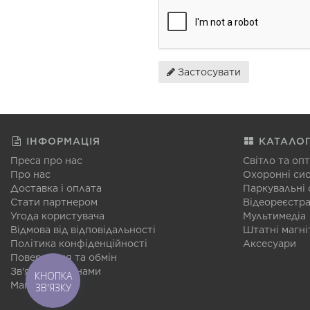
Застосувати
ІНФОРМАЦІЯ
КАТАЛО
Преса про нас
Світло та оп
Про нас
Охоронні си
Доставка і оплата
Паркувальні
Стати партнером
Відеореєстр
Угода користувача
Мультимедіа
Відмова від відповідальності
Штатні магні
Політика конфіденційності
Аксесуари
Повернення та обмін
Зв'язатися з нами
КНОПКА
Мапа сайту
ЗВ'ЯЗКУ