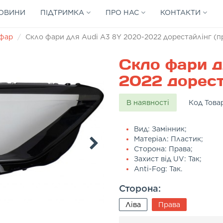
ОВИНИ
ПІДТРИМКА
ПРО НАС
КОНТАКТИ
 фар
Скло фари для Audi A3 8Y 2020-2022 дорестайлінг (п
Скло фари д
2022 дорест
В наявності
Код Това
Вид: Замінник;
Матеріал: Пластик;
Сторона: Права;
Захист від UV: Так;
Anti-Fog: Так.
Сторона:
Ліва
Права