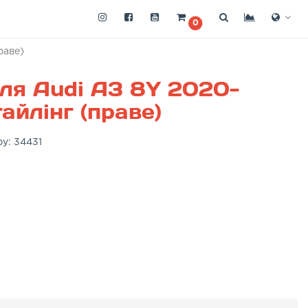
0
раве)
ля Audi A3 8Y 2020-
айлінг (праве)
ру:
34431