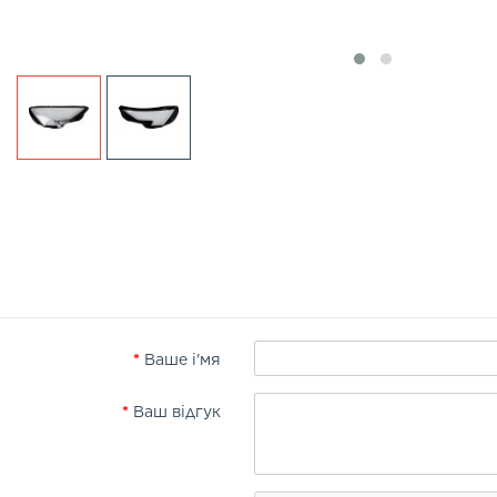
Ваше і'мя
Ваш відгук