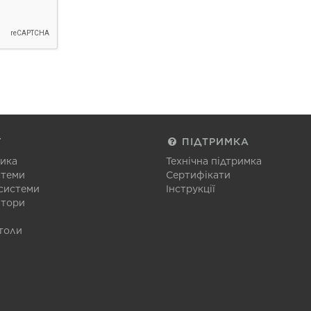
Г
ПІДТРИМКА
тика
Технічна підтримка
стеми
Сертифікати
 системи
Інструкції
атори
толи