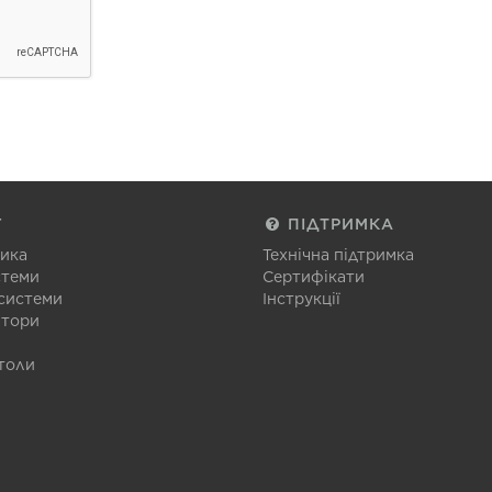
Г
ПІДТРИМКА
тика
Технічна підтримка
стеми
Сертифікати
 системи
Інструкції
атори
толи