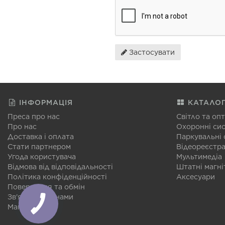
Застосувати
ІНФОРМАЦІЯ
КАТАЛО
Преса про нас
Світло та оп
Про нас
Охоронні си
Доставка і оплата
Паркувальні
Стати партнером
Відеореєстр
Угода користувача
Мультимедіа
Відмова від відповідальності
Штатні магні
Політика конфіденційності
Аксесуари
Повернення та обмін
Зв'язатися з нами
Мапа сайту