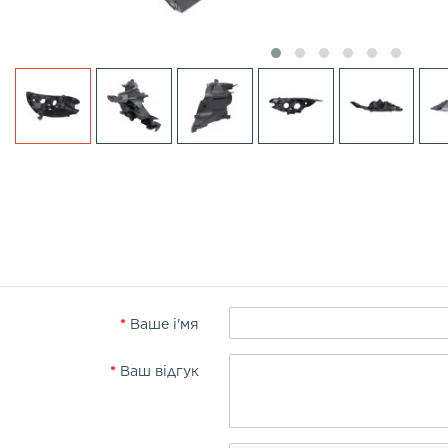
Ваше і'мя
Ваш відгук