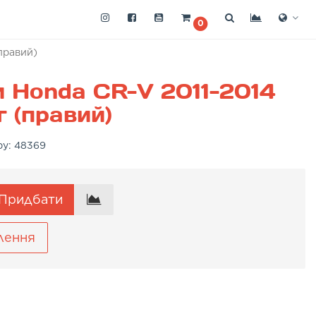
0
правий)
 Honda CR-V 2011-2014
г (правий)
ру:
48369
Придбати
лення