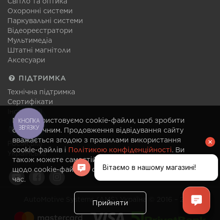
Світло та оптика
Охоронні системи
Паркувальні системи
Відеореєстратори
Мультимедіа
Штатні магнітоли
Аксесуари
ПІДТРИМКА
Технічна підтримка
Сертифікати
Інструкції
Ми використовуємо cookie-файли, щоб зробити
КНОПКА
ЗВ'ЯЗКУ
МОВА
сайт зручним. Продовження відвідування сайту
вважається згодою з правилами використання
Російська
cookie-файлів і
Політикою конфіденційності
. Ви
Українська
також можете самостійно змінити налаштування
щодо cookie-файлів у своєму браузері в будь-який
час.
AutoMotive Systems (AMS) Україна © 2016 – 2026
Прийняти