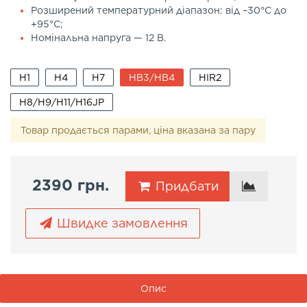
Розширений температурний діапазон: від –30°C до
+95°C;
Номінальна напруга — 12 В.
H1
H4
H7
HB3/HB4
HIR2
H8/H9/H11/H16JP
Товар продається парами, ціна вказана за пару
2390 грн.
Придбати
Швидке замовлення
Опис