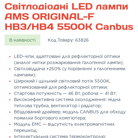
Світлодіодні LED лампи
AMS ORIGINAL-F
HB3/HB4 5500K Canbus
В наявності
Код Товару:
63826
LED-чіпи, адаптовані для рефлекторної оптики
(аналог нитки розжарювання галогенної лампи);
Світловіддача +250% (у порівнянні з галогенними
лампами);
Широкий і щільний світловий потік 5500K,
оптимізований для рефлекторної оптики;
Стартова потужність — 46 Вт, робоча — 41 Вт;
Високоефективна система охолодження: мідна
теплова трубка, вентилятор і радіатор;
Вбудований драйвер, модуль CANBUS для обходу
помилки бортового комп’ютера;
Модуль EMC — відсутність електромагнітних
перешкод;
Інтелектуальна система термоконтролю;