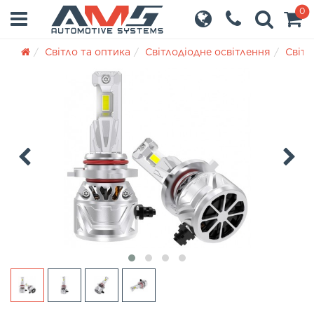
0
Світло та оптика
Світлодіодне освітлення
Світл