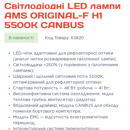
Світлодіодні LED лампи
AMS ORIGINAL-F H1
5500K CANBUS
В наявності
Код Товару:
63820
LED-чіпи, адаптовані для рефлекторної оптики
(аналог нитки розжарювання галогенної лампи);
Світловіддача +250% (у порівнянні з галогенними
лампами);
Широкий і щільний світловий потік 5500K,
оптимізований для рефлекторної оптики;
Стартова потужність — 46 Вт, робоча — 41 Вт;
Високоефективна система охолодження: мідна
теплова трубка, вентилятор і радіатор;
Вбудований драйвер, модуль CANBUS для обходу
помилки бортового комп’ютера;
Модуль EMC — відсутність електромагнітних
перешкод;
Інтелектуальна система термоконтролю;