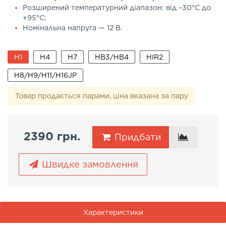
Розширений температурний діапазон: від –30°C до
+95°C;
Номінальна напруга — 12 В.
H1
H4
H7
HB3/HB4
HIR2
H8/H9/H11/H16JP
Товар продається парами, ціна вказана за пару
2390 грн.
Придбати
Швидке замовлення
Характеристики