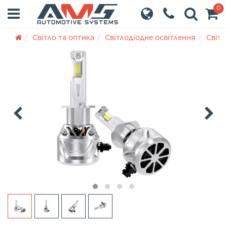
0
Світло та оптика
Світлодіодне освітлення
Світл