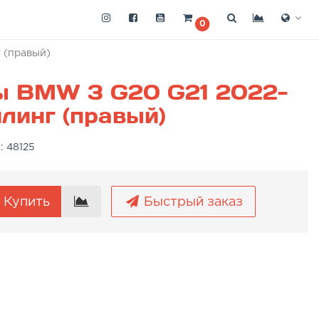
0
 (правый)
ы BMW 3 G20 G21 2022-
линг (правый)
а:
48125
Купить
Быстрый заказ