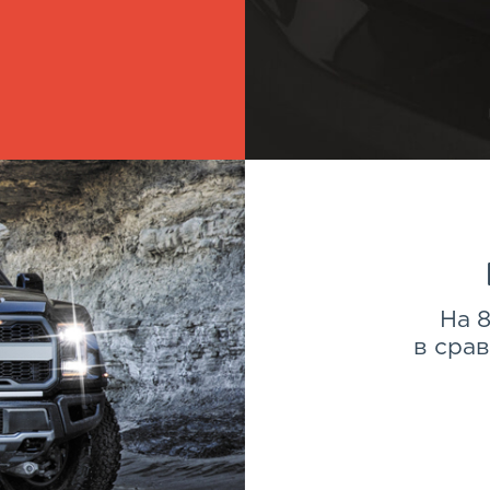
На 
в сра