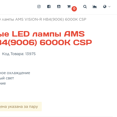
0
 лампы AMS VISION-R HB4(9006) 6000K CSP
ые LED лампы AMS
B4(9006) 6000K CSP
Код Товара:
13975
ное охлаждение
ый свет
ние
ена указана за пару