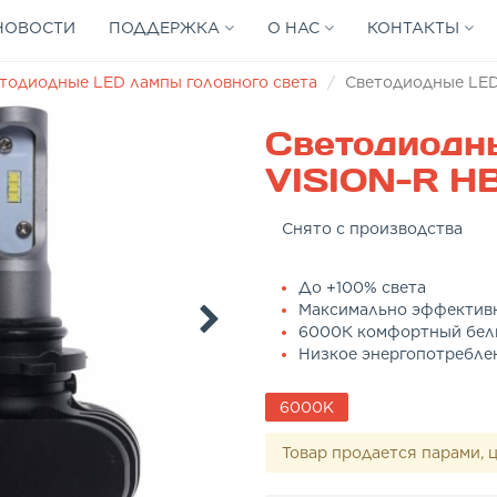
НОВОСТИ
ПОДДЕРЖКА
О НАС
КОНТАКТЫ
тодиодные LED лампы головного света
Светодиодные LED
Светодиодн
VISION-R H
Снято с производства
До +100% света
Максимально эффектив
6000К комфортный бел
Низкое энергопотребле
6000K
Товар продается парами, ц