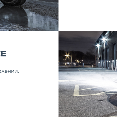
Е
лении.