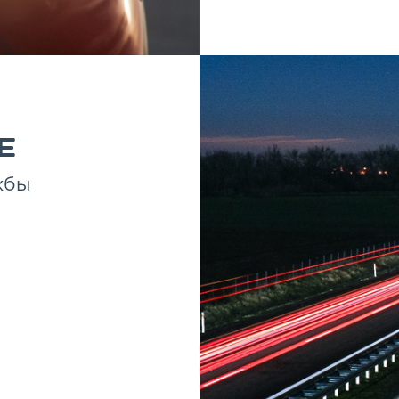
Е
жбы