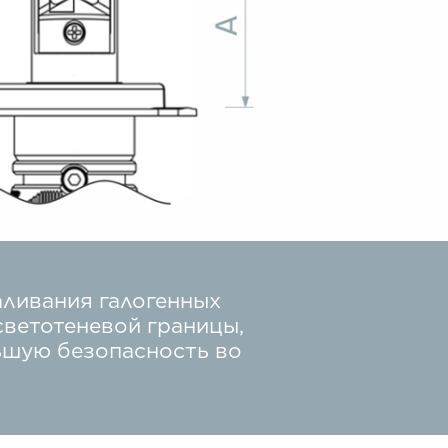
аливания галогенных
светотеневой границы,
ьшую безопасность во