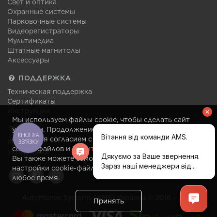
Свет и оптика
Охранные системы
Парковочные системы
Видеорегистраторы
Мультимедиа
Штатные магнитолы
Аксессуары
ПОДДЕРЖКА
Техническая поддержка
Сертификаты
Инструкции
Мы используем файлы cookie, чтобы сделать сайт
ЯЗЫК
удобным. Продолжение посещения сайта
КНОПКА
считается согласием с правилами использования
ЗВ'ЯЗКУ
Русский
cookie-файлов и
Политикой конфиденциальности
.
Украинский
Вы также можете самостоятельно изменить
настройки cookie-файлов в своем браузере в
любое время.
AutoMotive Systems (AMS) Украина © 2016 – 2026
Принять