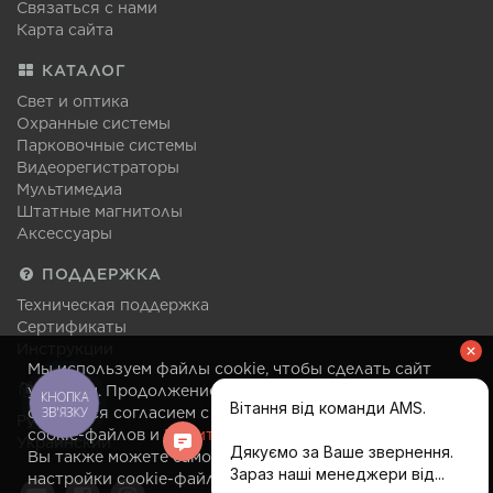
Связаться с нами
Карта сайта
КАТАЛОГ
Свет и оптика
Охранные системы
Парковочные системы
Видеорегистраторы
Мультимедиа
Штатные магнитолы
Аксессуары
ПОДДЕРЖКА
Техническая поддержка
Сертификаты
Инструкции
Мы используем файлы cookie, чтобы сделать сайт
ЯЗЫК
удобным. Продолжение посещения сайта
КНОПКА
ЗВ'ЯЗКУ
считается согласием с правилами использования
Русский
cookie-файлов и
Политикой конфиденциальности
.
Украинский
Вы также можете самостоятельно изменить
настройки cookie-файлов в своем браузере в