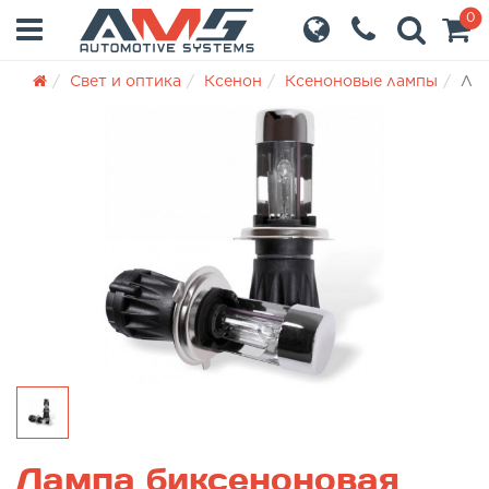
0
Свет и оптика
Ксенон
Ксеноновые лампы
Лам
Лампа биксеноновая