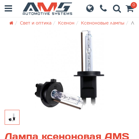
0
Свет и оптика
Ксенон
Ксеноновые лампы
Лам
Лампа ксеноновая AMS