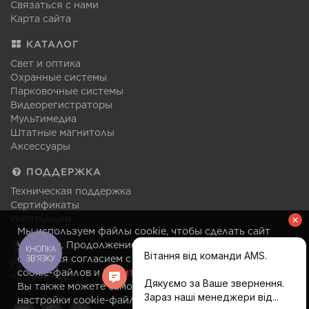
Связаться с нами
Карта сайта
КАТАЛОГ
Свет и оптика
Охранные системы
Парковочные системы
Видеорегистраторы
Мультимедиа
Штатные магнитолы
Аксессуары
ПОДДЕРЖКА
Техническая поддержка
Сертификаты
Инструкции
Мы используем файлы cookie, чтобы сделать сайт
ЯЗЫК
удобным. Продолжение посещения сайта
КНОПКА
ЗВ'ЯЗКУ
считается согласием с правилами использования
Русский
cookie-файлов и
Политикой конфиденциальности
.
Украинский
Вы также можете самостоятельно изменить
настройки cookie-файлов в своем браузере в