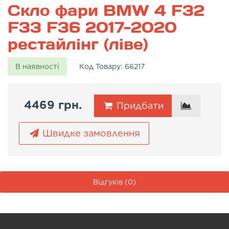
Скло фари BMW 4 F32
F33 F36 2017-2020
рестайлінг (ліве)
В наявності
Код Товару:
66217
4469 грн.
Придбати
Швидке замовлення
Відгуків (0)