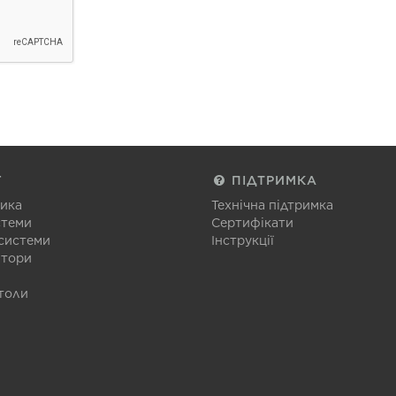
Г
ПІДТРИМКА
тика
Технічна підтримка
стеми
Сертифікати
 системи
Інструкції
атори
толи