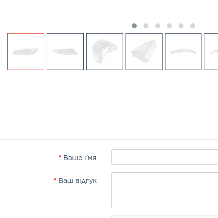
Ваше і'мя
Ваш відгук