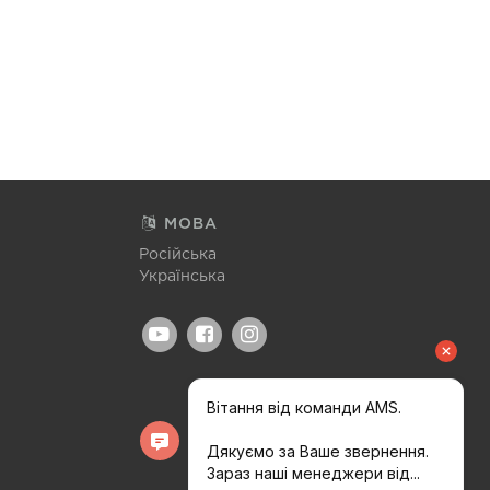
МОВА
Російська
Українська