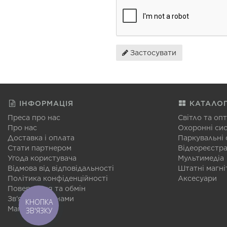
Застосувати
ІНФОРМАЦІЯ
КАТАЛО
Преса про нас
Світло та оп
Про нас
Охоронні си
Доставка і оплата
Паркувальні
Стати партнером
Відеореєстр
Угода користувача
Мультимедіа
Відмова від відповідальності
Штатні магні
Політика конфіденційності
Аксесуари
Повернення та обмін
Зв'язатися з нами
КНОПКА
Мапа сайту
ЗВ'ЯЗКУ