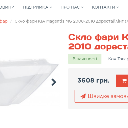
ОВИНИ
ПІДТРИМКА
ПРО НАС
КОНТАКТИ
 фар
Скло фари KIA Magentis MG 2008-2010 дорестайлінг (л
Скло фари K
2010 дореста
В наявності
Код Това
3608 грн.
Швидке замов