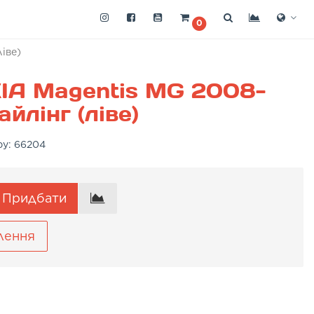
0
іве)
IA Magentis MG 2008-
йлінг (ліве)
ру:
66204
Придбати
лення