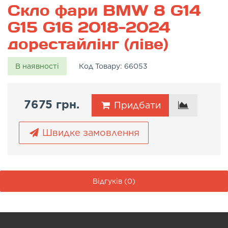
Скло фари BMW 8 G14
G15 G16 2018-2024
дорестайлінг (ліве)
В наявності
Код Товару:
66053
7675 грн.
Придбати
Швидке замовлення
Відгуків (0)