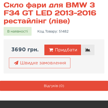
Скло фари для BMW 3
F34 GT LED 2013-2016
рестайлінг (ліве)
В наявності
Код Товару:
51482
3690 грн.
Придбати
Швидке замовлення
Відгуків (0)