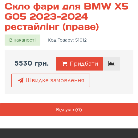
Скло фари для BMW X5
G05 2023-2024
рестайлінг (праве)
В наявності
Код Товару:
51012
5530 грн.
Придбати
Швидке замовлення
Відгуків (0)