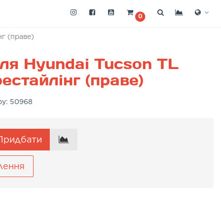
0
г (праве)
ля Hyundai Tucson TL
естайлінг (праве)
ру:
50968
Придбати
лення