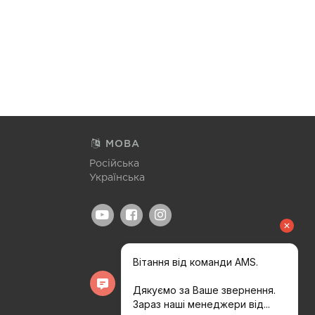
МОВА
Російська
Українська