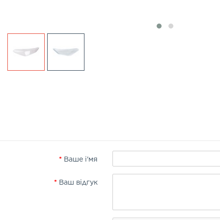
Ваше і'мя
Ваш відгук