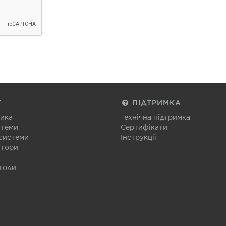
Г
ПІДТРИМКА
тика
Технічна підтримка
стеми
Сертифікати
 системи
Інструкції
атори
толи