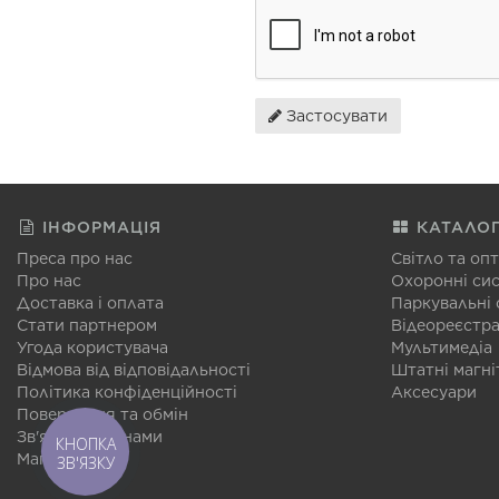
Застосувати
ІНФОРМАЦІЯ
КАТАЛО
Преса про нас
Світло та оп
Про нас
Охоронні си
Доставка і оплата
Паркувальні
Стати партнером
Відеореєстр
Угода користувача
Мультимедіа
Відмова від відповідальності
Штатні магні
Політика конфіденційності
Аксесуари
Повернення та обмін
Зв'язатися з нами
КНОПКА
Мапа сайту
ЗВ'ЯЗКУ