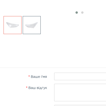
Ваше і'мя
Ваш відгук