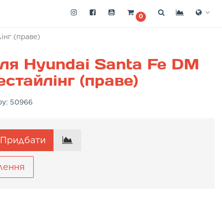
0
інг (праве)
ля Hyundai Santa Fe DM
естайлінг (праве)
ру:
50966
Придбати
лення