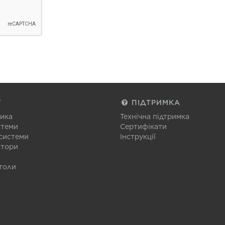
Г
ПІДТРИМКА
тика
Технічна підтримка
стеми
Сертифікати
 системи
Інструкції
атори
толи