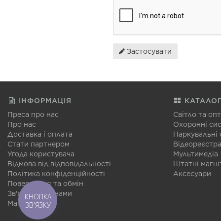
Застосувати
ІНФОРМАЦІЯ
КАТАЛО
Преса про нас
Світло та оп
Про нас
Охоронні си
Доставка і оплата
Паркувальні
Стати партнером
Відеореєстр
Угода користувача
Мультимедіа
Відмова від відповідальності
Штатні магні
Політика конфіденційності
Аксесуари
Повернення та обмін
Зв'язатися з нами
КНОПКА
Мапа сайту
ЗВ'ЯЗКУ