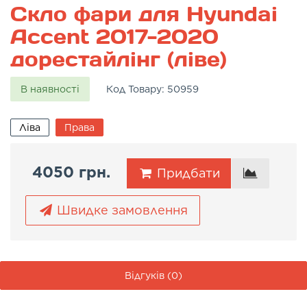
Скло фари для Hyundai
Accent 2017-2020
дорестайлінг (ліве)
В наявності
Код Товару:
50959
Ліва
Права
4050 грн.
Придбати
Швидке замовлення
Відгуків (0)