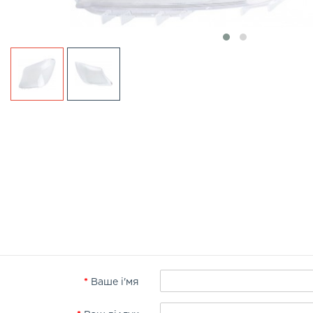
Ваше і'мя