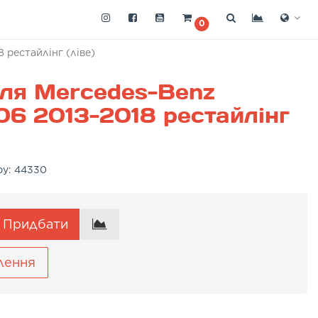
0
 рестайлінг (ліве)
ля Mercedes-Benz
06 2013-2018 рестайлінг
ру:
44330
Придбати
лення