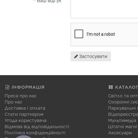
Ваш відгук
Застосувати
ІНФОРМАЦІЯ
КАТАЛО
Преса про нас
Світло та оп
Про нас
Охоронні си
Доставка і оплата
Паркувальні
Стати партнером
Відеореєстр
Угода користувача
Мультимедіа
Відмова від відповідальності
Штатні магні
Політика конфіденційності
Аксесуари