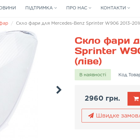
ОВИНИ
ПІДТРИМКА
ПРО НАС
КОНТАКТИ
 фар
Скло фари для Mercedes-Benz Sprinter W906 2013-2018
Скло фари д
Sprinter W9
(ліве)
В наявності
Код Това
2960 грн.
Швидке замов