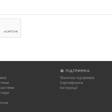
Г
ПІДТРИМКА
тика
Технічна підтримка
стеми
Сертифікати
 системи
Інструкції
атори
толи