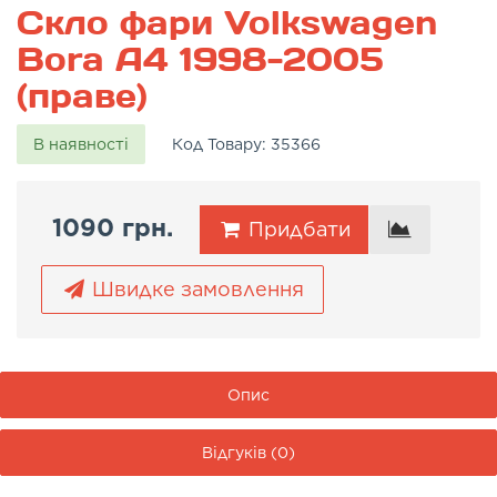
Скло фари Volkswagen
Bora A4 1998-2005
(праве)
В наявності
Код Товару:
35366
1090 грн.
Придбати
Швидке замовлення
Опис
Відгуків (0)