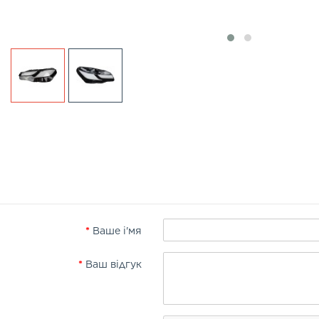
Ваше і'мя
Ваш відгук