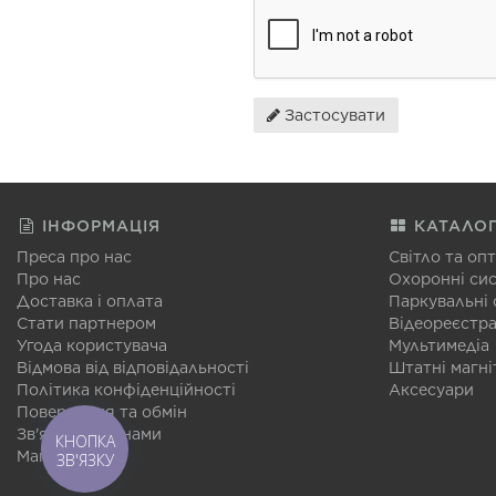
Застосувати
ІНФОРМАЦІЯ
КАТАЛО
Преса про нас
Світло та оп
Про нас
Охоронні си
Доставка і оплата
Паркувальні
Стати партнером
Відеореєстр
Угода користувача
Мультимедіа
Відмова від відповідальності
Штатні магні
Політика конфіденційності
Аксесуари
Повернення та обмін
Зв'язатися з нами
КНОПКА
Мапа сайту
ЗВ'ЯЗКУ