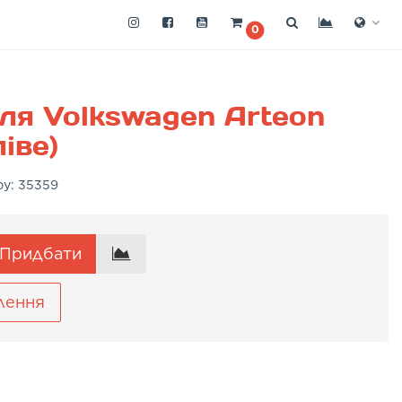
0
ля Volkswagen Arteon
іве)
ру:
35359
Придбати
лення