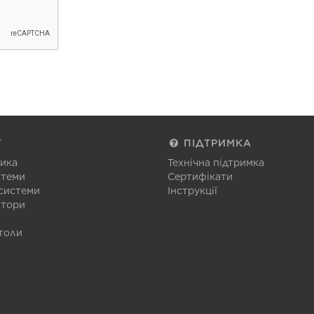
Г
ПІДТРИМКА
тика
Технічна підтримка
стеми
Сертифікати
 системи
Інструкції
атори
толи