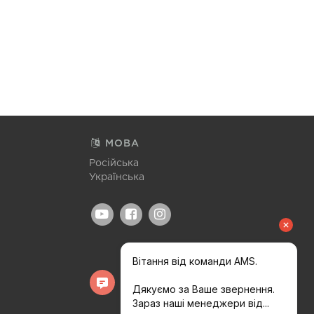
МОВА
Російська
Українська