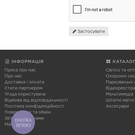
Застосувати
ІНФОРМАЦІЯ
КАТАЛО
Преса про нас
Світло та оп
Про нас
Охоронні си
Доставка і оплата
Паркувальні
Стати партнером
Відеореєстр
Угода користувача
Мультимедіа
Відмова від відповідальності
Штатні магні
Політика конфіденційності
Аксесуари
Повернення та обмін
Зв'язатися з нами
КНОПКА
Мапа сайту
ЗВ'ЯЗКУ