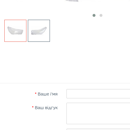
Ваше і'мя
Ваш відгук