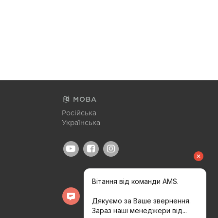
МОВА
Російська
Українська