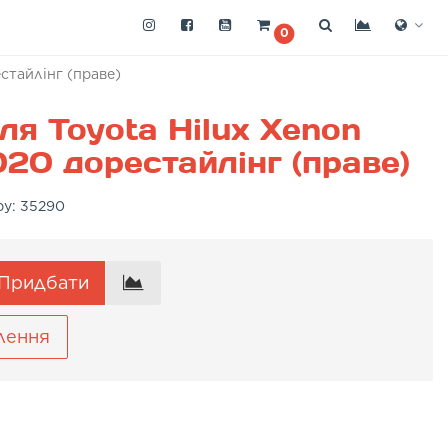
0
стайлінг (праве)
ля Toyota Hilux Xenon
20 дорестайлінг (праве)
ру:
35290
Придбати
лення