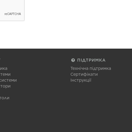
Г
ПІДТРИМКА
тика
Технічна підтримка
стеми
Сертифікати
 системи
Інструкції
атори
толи