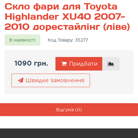
Скло фари для Toyota
Highlander XU40 2007-
2010 дорестайлінг (ліве)
В наявності
Код Товару:
35277
1090 грн.
Придбати
Швидке замовлення
Відгуків (0)