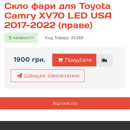
Скло фари для Toyota
Camry XV70 LED USA
2017-2022 (праве)
В наявності
Код Товару:
35268
1900 грн.
Придбати
Швидке замовлення
Відгуків (0)