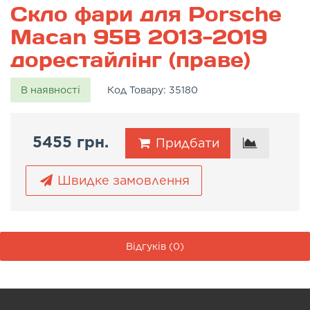
Скло фари для Porsche
Macan 95B 2013-2019
дорестайлінг (праве)
В наявності
Код Товару:
35180
5455 грн.
Придбати
Швидке замовлення
Відгуків (0)