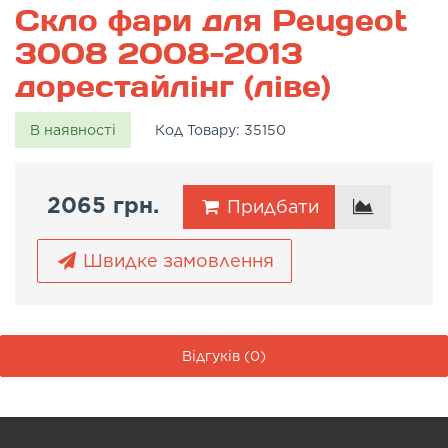
Скло фари для Peugeot
3008 2008-2013
дорестайлінг (ліве)
В наявності
Код Товару:
35150
2065 грн.
Придбати
Швидке замовлення
Відгуків (0)