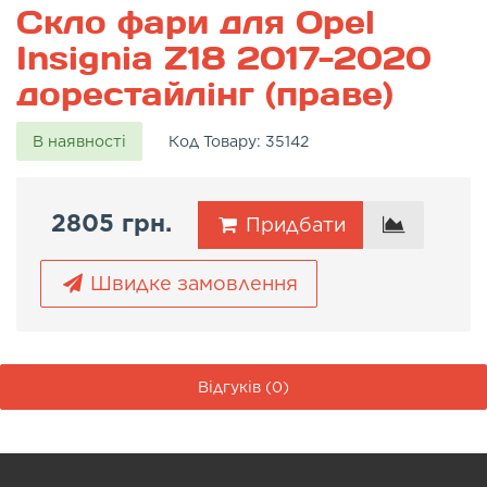
Скло фари для Opel
Insignia Z18 2017-2020
дорестайлінг (праве)
В наявності
Код Товару:
35142
2805 грн.
Придбати
Швидке замовлення
Відгуків (0)