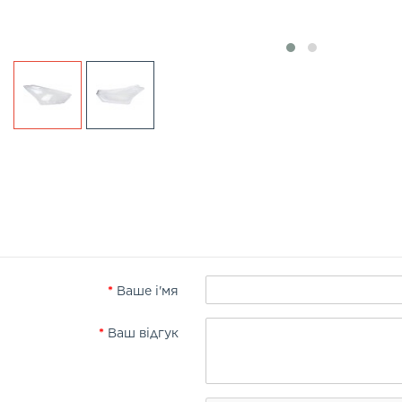
Ваше і'мя
Ваш відгук