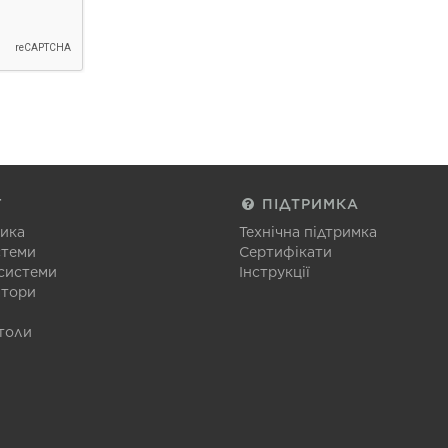
Г
ПІДТРИМКА
тика
Технічна підтримка
стеми
Сертифікати
 системи
Інструкції
атори
толи