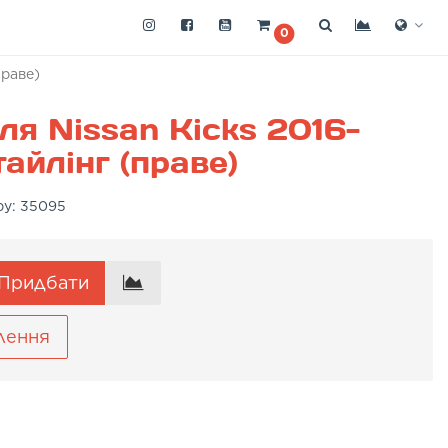
0
праве)
ля Nissan Kicks 2016-
айлінг (праве)
ру:
35095
Придбати
лення