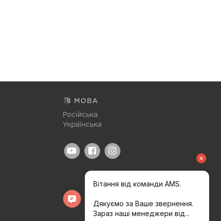
МОВА
Російська
Українська