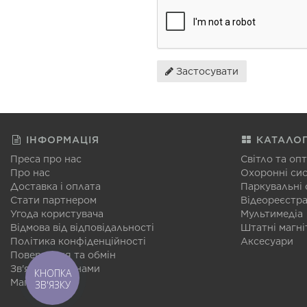
Застосувати
ІНФОРМАЦІЯ
КАТАЛО
Преса про нас
Світло та оп
Про нас
Охоронні си
Доставка і оплата
Паркувальні
Стати партнером
Відеореєстр
Угода користувача
Мультимедіа
Відмова від відповідальності
Штатні магні
Політика конфіденційності
Аксесуари
Повернення та обмін
Зв'язатися з нами
КНОПКА
Мапа сайту
ЗВ'ЯЗКУ